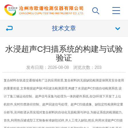
技术文章
水浸超声C扫描系统的构建与试验
验证
发布日期：2026-08-08 浏览次数：
203
复合材料在轨道交通领域有广泛的应用前景,复合材料的无损缺陷检测是保障其安全使用
的重要前提.文章根据超声脉冲回波法检测原理,构建了水浸超声C扫描自动检测系统.设
计了集三轴运动控制、超声信号采集与处理为一体的硬件系统,在Qt环境下开发了上位
机软件,实时扫查路径控制、超声回波信号处理、超声C扫描成像、缺陷定性检测和定量
分析等,沧州欧谱从而实现对复合材料的自动化无损检测与评估.为验证系统的检测能力,
首先,利用热压罐成型工艺制备标准缺陷试样,并人工埋入缺陷;然后,利用水浸超声C扫描