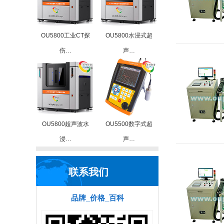
OU5800工业CT探
OU5800水浸式超
伤…
声…
OU5800超声波水
OU5500数字式超
浸…
声…
联系我们
品牌_价格_百科