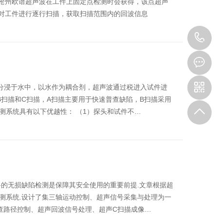
.沧州欧谱超声波在工件上固定点检测时会获得，该点超声
，对工件进行逐行扫描，获取扫描范围内的回波信息
0
3
分浸于水中，以水作为耦合剂，超声波通过税进入试件进
B扫描和C扫描，A扫描主要用于快速普查缺陷，B扫描采用
测系统具有以下优越性： （1）探头和试件不…
料的无损缺陷检测是保障其安全使用的重要前提.文章根据超
检测系统.设计了集三轴运动控制、超声信号采集与处理为一
扫查路径控制、超声回波信号处理、超声C扫描成像…